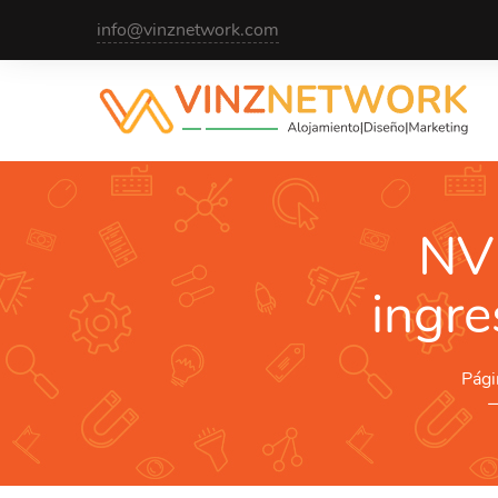
info@vinznetwork.com
NVI
ingre
Pági