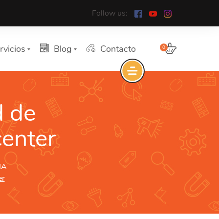
Follow us:
rvicios
Blog
Contacto
0
d de
center
IA
er