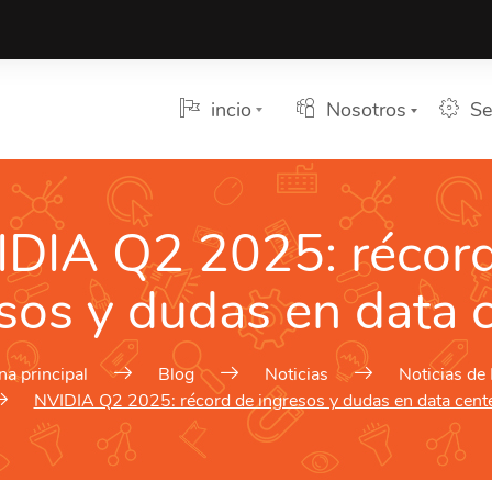
incio
Nosotros
Se
DIA Q2 2025: récor
sos y dudas en data 
na principal
Blog
Noticias
Noticias de 
NVIDIA Q2 2025: récord de ingresos y dudas en data cent