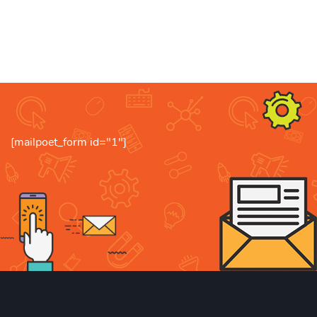
[mailpoet_form id="1"]