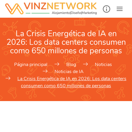
La Crisis Energética de IA en
2026: Los data centers consumen
como 650 millones de personas
Página principal
Blog
Noticias
Noticias de IA
La Crisis Energética de IA en 2026: Los data centers
consumen como 650 millones de personas