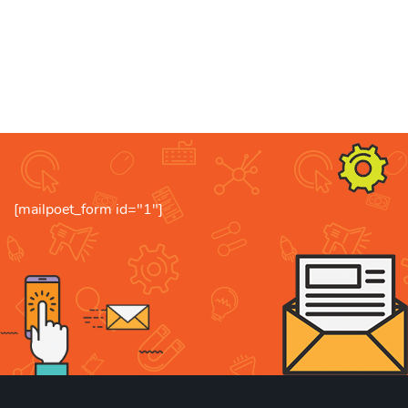
[mailpoet_form id="1"]