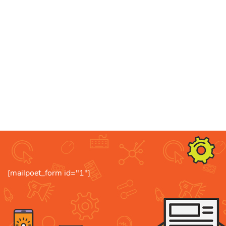
[mailpoet_form id="1"]