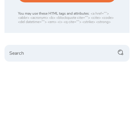
You may use these HTML tags and attributes:
<a href="">
<abbr> <acronym> <b> <blockquote cite=""> <cite> <code>
<del datetime=""> <em> <i> <q cite=""> <strike> <strong>