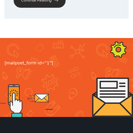
Continue Reading
[mailpoet_form id="1"]