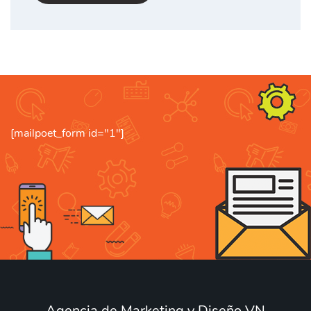
[mailpoet_form id="1"]
Agencia de Marketing y Diseño VN