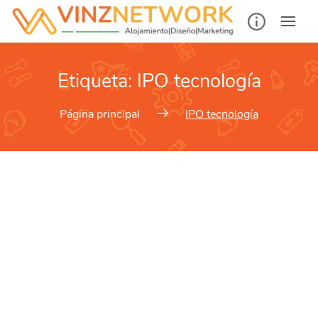
Etiqueta:
IPO tecnología
Página principal
IPO tecnología