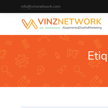
info@vinznetwork.com
Eti