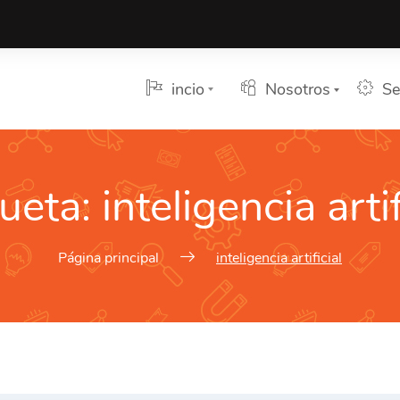
incio
Nosotros
Se
queta:
inteligencia artif
Página principal
inteligencia artificial