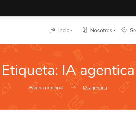
incio
Nosotros
Se
Etiqueta:
IA agentica
Página principal
IA agentica