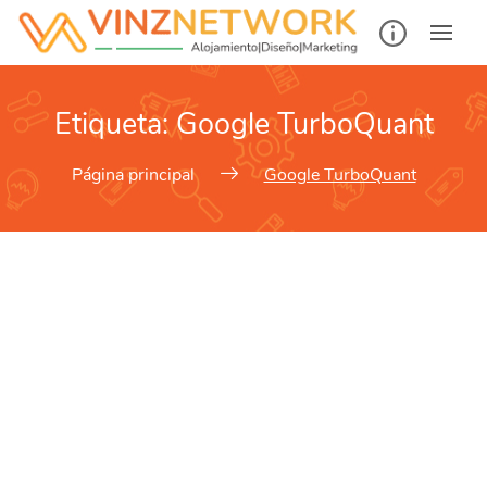
Etiqueta:
Google TurboQuant
Página principal
Google TurboQuant