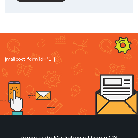
[mailpoet_form id="1"]
Agencia de Marketing y Diseño VN