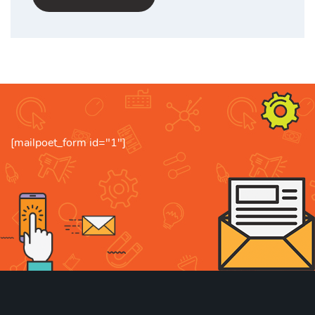
[mailpoet_form id="1"]