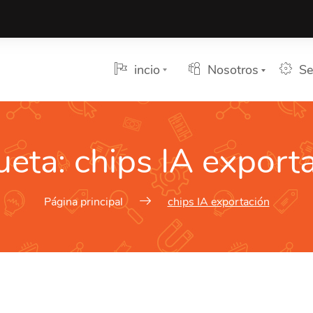
incio
Nosotros
Se
ueta:
chips IA export
Página principal
chips IA exportación