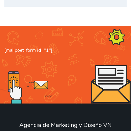
[mailpoet_form id="1"]
Agencia de Marketing y Diseño VN