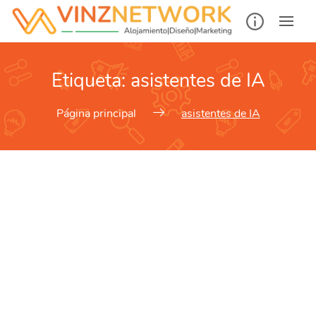
Etiqueta:
asistentes de IA
Página principal
asistentes de IA