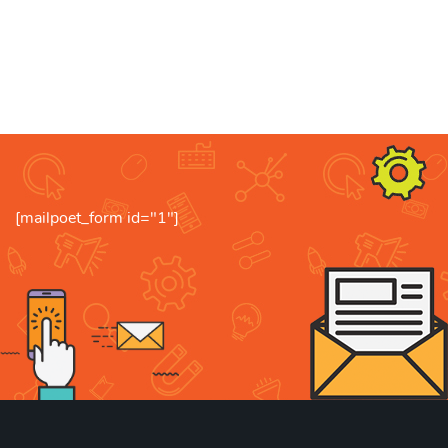
[mailpoet_form id="1"]