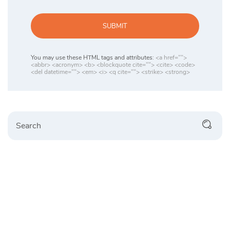
SUBMIT
You may use these HTML tags and attributes:
<a href="">
<abbr> <acronym> <b> <blockquote cite=""> <cite> <code>
<del datetime=""> <em> <i> <q cite=""> <strike> <strong>