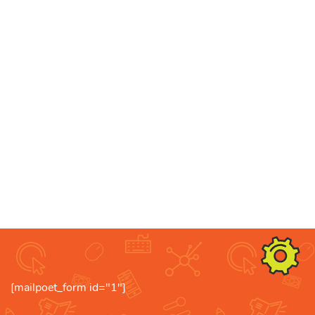
[mailpoet_form id="1"]