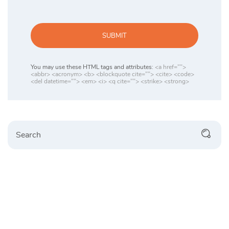
SUBMIT
You may use these HTML tags and attributes:
<a href="">
<abbr> <acronym> <b> <blockquote cite=""> <cite> <code>
<del datetime=""> <em> <i> <q cite=""> <strike> <strong>