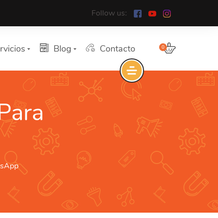
Follow us:
rvicios
Blog
Contacto
0
Para
tsApp