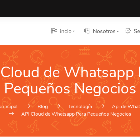
incio
Nosotros
Se
 Cloud de Whatsapp 
Pequeños Negocios
rincipal
Blog
Tecnología
Api de Wha
API Cloud de Whatsapp Para Pequeños Negocios