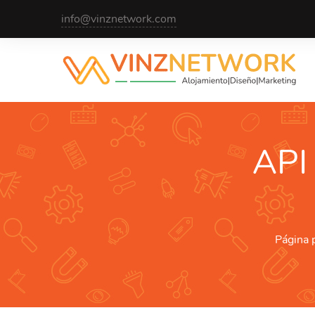
info@vinznetwork.com
API
Página p