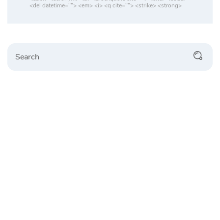
<del datetime=""> <em> <i> <q cite=""> <strike> <strong>