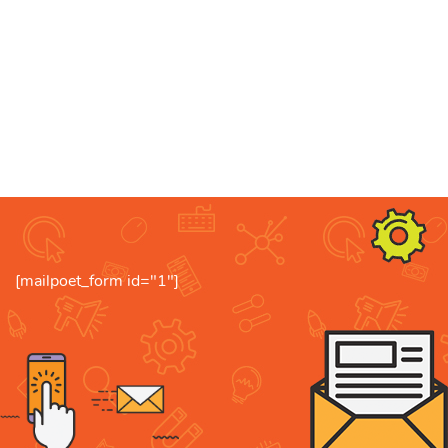
[mailpoet_form id="1"]