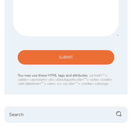
SUBMIT
You may use these HTML tags and attributes:
<a href="">
<abbr> <acronym> <b> <blockquote cite=""> <cite> <code>
<del datetime=""> <em> <i> <q cite=""> <strike> <strong>